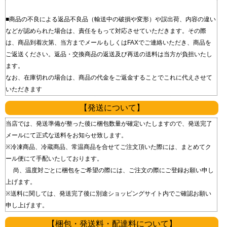
■商品の不良による返品 不良品（輸送中の破損や変形）や誤出荷、内容の違い
などが認められた場合は、責任をもって対応させていただきます。 その際
は、商品到着次第、当方までメールもしくはFAXでご連絡いただき、商品を
ご返送ください。 返品・交換商品の返送及び再送の送料は当方が負担いたし
ます。
なお、在庫切れの場合は、商品の代金をご返金することでこれに代えさせて
いただきます
【発送について】
当店では、発送準備が整った後に梱包数量が確定いたしますので、発送完了
メールにて正式な送料をお知らせ致します。
※冷凍商品、冷蔵商品、常温商品を合せてご注文頂いた際には、まとめてク
ール便にて手配いたしております。
尚、温度対ごとに梱包をご希望の際には、ご注文の際にご登録お願い申し
上げます。
※送料に関しては、発送完了後に別途ショッピングサイト内でご確認お願い
申し上げます。
【梱包・発送料・配達料について】