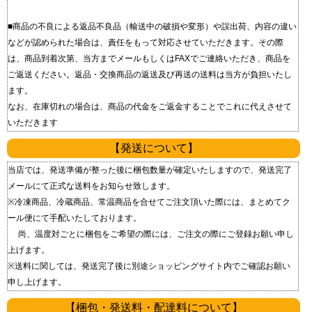
■商品の不良による返品 不良品（輸送中の破損や変形）や誤出荷、内容の違い
などが認められた場合は、責任をもって対応させていただきます。 その際
は、商品到着次第、当方までメールもしくはFAXでご連絡いただき、商品を
ご返送ください。 返品・交換商品の返送及び再送の送料は当方が負担いたし
ます。
なお、在庫切れの場合は、商品の代金をご返金することでこれに代えさせて
いただきます
【発送について】
当店では、発送準備が整った後に梱包数量が確定いたしますので、発送完了
メールにて正式な送料をお知らせ致します。
※冷凍商品、冷蔵商品、常温商品を合せてご注文頂いた際には、まとめてク
ール便にて手配いたしております。
尚、温度対ごとに梱包をご希望の際には、ご注文の際にご登録お願い申し
上げます。
※送料に関しては、発送完了後に別途ショッピングサイト内でご確認お願い
申し上げます。
【梱包・発送料・配達料について】