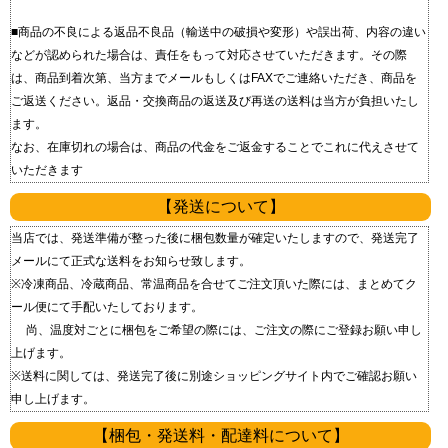
■商品の不良による返品 不良品（輸送中の破損や変形）や誤出荷、内容の違い
などが認められた場合は、責任をもって対応させていただきます。 その際
は、商品到着次第、当方までメールもしくはFAXでご連絡いただき、商品を
ご返送ください。 返品・交換商品の返送及び再送の送料は当方が負担いたし
ます。
なお、在庫切れの場合は、商品の代金をご返金することでこれに代えさせて
いただきます
【発送について】
当店では、発送準備が整った後に梱包数量が確定いたしますので、発送完了
メールにて正式な送料をお知らせ致します。
※冷凍商品、冷蔵商品、常温商品を合せてご注文頂いた際には、まとめてク
ール便にて手配いたしております。
尚、温度対ごとに梱包をご希望の際には、ご注文の際にご登録お願い申し
上げます。
※送料に関しては、発送完了後に別途ショッピングサイト内でご確認お願い
申し上げます。
【梱包・発送料・配達料について】