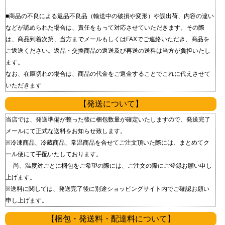
■商品の不良による返品 不良品（輸送中の破損や変形）や誤出荷、内容の違い
などが認められた場合は、責任をもって対応させていただきます。 その際
は、商品到着次第、当方までメールもしくはFAXでご連絡いただき、商品を
ご返送ください。 返品・交換商品の返送及び再送の送料は当方が負担いたし
ます。
なお、在庫切れの場合は、商品の代金をご返金することでこれに代えさせて
いただきます
【発送について】
当店では、発送準備が整った後に梱包数量が確定いたしますので、発送完了
メールにて正式な送料をお知らせ致します。
※冷凍商品、冷蔵商品、常温商品を合せてご注文頂いた際には、まとめてク
ール便にて手配いたしております。
尚、温度対ごとに梱包をご希望の際には、ご注文の際にご登録お願い申し
上げます。
※送料に関しては、発送完了後に別途ショッピングサイト内でご確認お願い
申し上げます。
【梱包・発送料・配達料について】