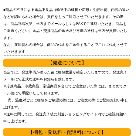
■商品の不良による返品 不良品（輸送中の破損や変形）や誤出荷、内容の違い
などが認められた場合は、責任をもって対応させていただきます。 その際
は、商品到着次第、当方までメールもしくはFAXでご連絡いただき、商品を
ご返送ください。 返品・交換商品の返送及び再送の送料は当方が負担いたし
ます。
なお、在庫切れの場合は、商品の代金をご返金することでこれに代えさせて
いただきます
【発送について】
当店では、発送準備が整った後に梱包数量が確定いたしますので、発送完了
メールにて正式な送料をお知らせ致します。
※冷凍商品、冷蔵商品、常温商品を合せてご注文頂いた際には、まとめてク
ール便にて手配いたしております。
尚、温度対ごとに梱包をご希望の際には、ご注文の際にご登録お願い申し
上げます。
※送料に関しては、発送完了後に別途ショッピングサイト内でご確認お願い
申し上げます。
【梱包・発送料・配達料について】