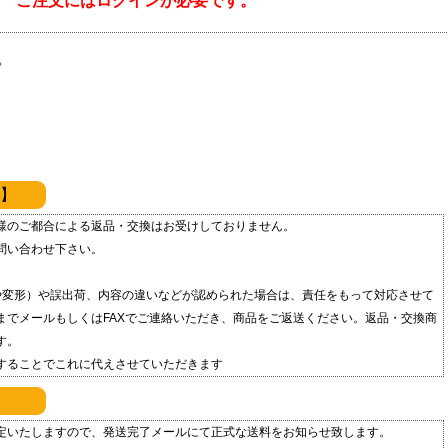
ご注文にはログインが必要です。
。
】
様のご都合による返品・交換はお受けしておりません。
問い合わせ下さい。
損や変形）や誤出荷、内容の違いなどが認められた場合は、責任をもって対応させて
までメールもしくはFAXでご連絡いただき、商品をご返送ください。 返品・交換商
す。
することでこれに代えさせていただきます
定いたしますので、発送完了メールにて正式な送料をお知らせ致します。