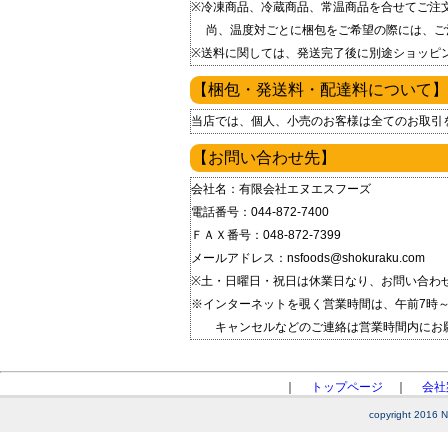
※冷凍商品、冷蔵商品、常温商品を合せてご注
尚、温度対ごとに梱包をご希望の際には、ご
※送料に関しては、発送完了後に別途ショッピ
【梱包・発送料・配達料について】
当店では、個人、小売のお客様は全てのお取引
【お問い合わせ先】
会社名：有限会社エヌエスフーズ
電話番号：044-872-7400
ＦＡＸ番号：048-872-7399
メールアドレス：nsfoods@shokuraku.com
※土・日曜日・祝日は休業日なり、お問い合わ
※インターネットを覗く営業時間は、午前7時～
キャンセルなどのご連絡は営業時間内にお
｜
トップページ
｜
会社
copyright 2016 NS